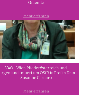
Graenitz
Mehr erfahren
VAÖ - Wien, Niederösterreich und
urgenland trauert um OStR.in Prof.in Dr.in
Susanne Cornaro
Mehr erfahren