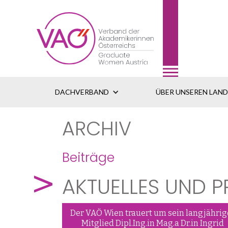
DACHVERBAND
ÜBER UNSEREN LAN
ARCHIV
Beiträge
AKTUELLES UND P
Der VAÖ Wien trauert um sein langjährig
Mitglied Dipl.Ing.in Mag.a Dr.in Ingrid