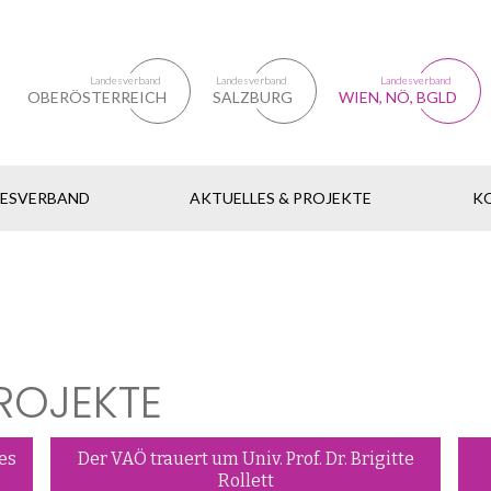
Landesverband
Landesverband
Landesverband
OBERÖSTERREICH
SALZBURG
WIEN, NÖ, BGLD
DESVERBAND
AKTUELLES & PROJEKTE
K
ROJEKTE
es
Der VAÖ trauert um Univ. Prof. Dr. Brigitte
Rollett