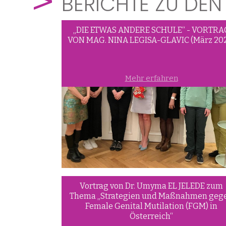
BERICHTE ZU DE
„DIE ETWAS ANDERE SCHULE“ - VORTRA
VON MAG. NINA LEGISA-GLAVIC (März 20
Mehr erfahren
Vortrag von Dr. Umyma EL JELEDE zum
Thema „Strategien und Maßnahmen geg
Female Genital Mutilation (FGM) in
Österreich“