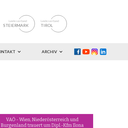
Landesverband
Landesverband
STEIERMARK
TIROL
ONTAKT
ARCHIV
VAÖ - Wien, Niederösterreich und
Burgenland trauert um Dipl.-Kfm Ilona