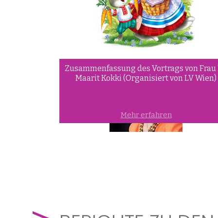
Zusammenfassung des Vortrags von Frau 
Maarit Kokki (Organisiert von LV Wien)
Mehr erfahren