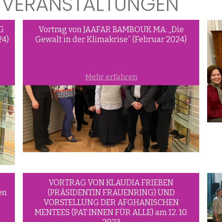
N VERANSTALTUNGEN
G
Vortrag von JAAFAR BAMBOUK MA: „Die
24)
Gewalt in der Klimakrise” (Februar 2024)
Mehr erfahren
VORTRAG VON KLAUDIA FRIEBEN
en
(PRÄSIDENTIN FRAUENRING) UND
VORSTELLUNG DER AFGHANISCHEN
MENTEES (PAT:INNEN FÜR ALLE) am 12. 10.