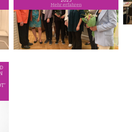
2023
Mehr erfahren
ND
N
T“