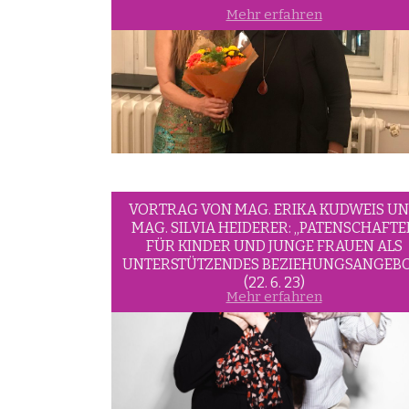
Mehr erfahren
VORTRAG VON MAG. ERIKA KUDWEIS U
MAG. SILVIA HEIDERER: „PATENSCHAFTE
FÜR KINDER UND JUNGE FRAUEN ALS
UNTERSTÜTZENDES BEZIEHUNGSANGEBO
(22. 6. 23)
Mehr erfahren