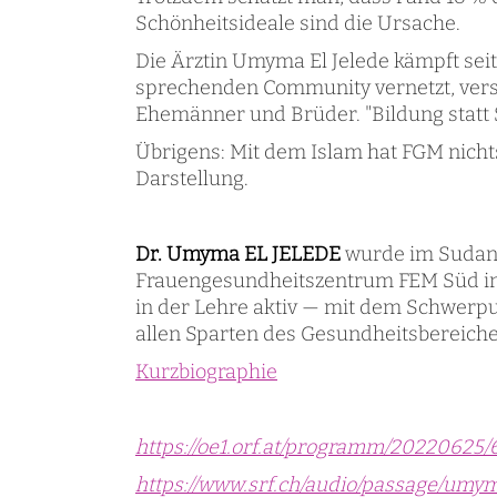
Schönheitsideale sind die Ursache.
Die Ärztin Umyma El Jelede kämpft seit 
sprechenden Community vernetzt, vers
Ehemänner und Brüder. "Bildung statt St
Übrigens: Mit dem Islam hat FGM nichts
Darstellung.
Dr. Umyma EL JELEDE
wurde im Sudan g
Frauengesundheitszentrum FEM Süd in W
in der Lehre aktiv — mit dem Schwerpu
allen Sparten des Gesundheitsbereiche
Kurzbiographie
https://oe1.orf.at/programm/202206
https://www.srf.ch/audio/passage/um