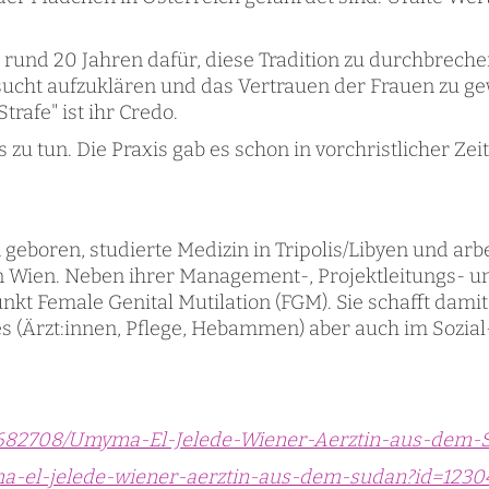
rund 20 Jahren dafür, diese Tradition zu durchbrechen.
ucht aufzuklären und das Vertrauen der Frauen zu g
rafe" ist ihr Credo.
 zu tun. Die Praxis gab es schon in vorchristlicher Ze
eboren, studierte Medizin in Tripolis/Libyen und arbe
ien. Neben ihrer Management-, Projektleitungs- und 
nkt Female Genital Mutilation (FGM). Sie schafft dam
s (Ärzt:innen, Pflege, Hebammen) aber auch im Sozia
25/682708/Umyma-El-Jelede-Wiener-Aerztin-aus-dem-
yma-el-jelede-wiener-aerztin-aus-dem-sudan?id=123