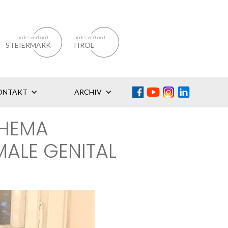
Landesverband
Landesverband
STEIERMARK
TIROL
ONTAKT
ARCHIV
THEMA
LE GENITAL M