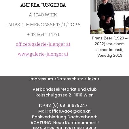
ANDREA JÜNGER BA
A-1040 WIEN
TAUBSTUMMENGASSE 17 / 1 / TOP 8
+ 43 664 1114771
Franz Beer (1929 –
office@galerie-juenger.at
2022) vor einem
seiner Impasti,
www.galerie-juenger.at
Venedig 2019
Impressum >
Datenschutz >
Links >
Verbandssekretariat und Club
Reitschulgasse 2 · 1010 Wien
T: +43 (0) 681 81679247
Mail: office.vaoe@aon.at
Bankverbindung Dachverband:
ACHTUNG: Neue Kontonummer!!!
IBAN AT89 2011 1291 5687 4803