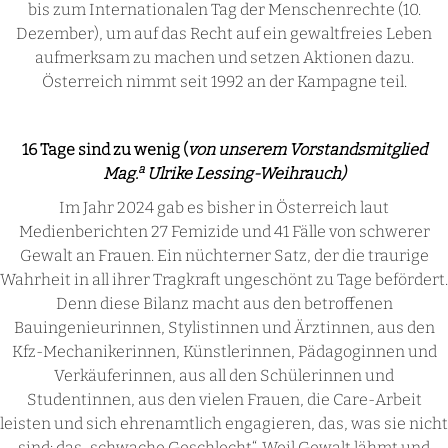
bis zum Internationalen Tag der Menschenrechte (10.
Dezember), um auf das Recht auf ein gewaltfreies Leben
aufmerksam zu machen und setzen Aktionen dazu.
Österreich nimmt seit 1992 an der Kampagne teil.
16 Tage sind zu wenig (
von unserem Vorstandsmitglied
a
Mag.
Ulrike Lessing-Weihrauch)
Im Jahr 2024 gab es bisher in Österreich laut
Medienberichten 27 Femizide und 41 Fälle von schwerer
Gewalt an Frauen. Ein nüchterner Satz, der die traurige
Wahrheit in all ihrer Tragkraft ungeschönt zu Tage befördert.
Denn diese Bilanz macht aus den betroffenen
Bauingenieurinnen, Stylistinnen und Ärztinnen, aus den
Kfz-Mechanikerinnen, Künstlerinnen, Pädagoginnen und
Verkäuferinnen, aus all den Schülerinnen und
Studentinnen, aus den vielen Frauen, die Care-Arbeit
leisten und sich ehrenamtlich engagieren, das, was sie nicht
sind: das „schwache Geschlecht“. Weil Gewalt lähmt und