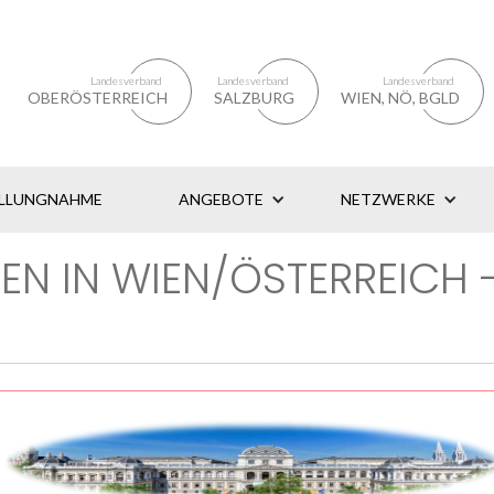
Landesverband
Landesverband
Landesverband
OBERÖSTERREICH
SALZBURG
WIEN, NÖ, BGLD
LLUNGNAHME
ANGEBOTE
NETZWERKE
N IN WIEN/ÖSTERREICH -