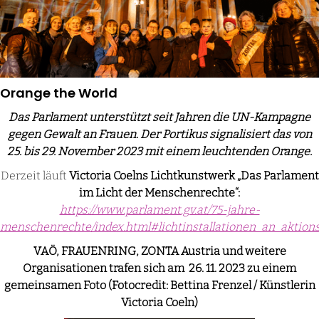
Orange the World
Das Parlament unterstützt seit Jahren die UN-Kampagne
gegen Gewalt an Frauen. Der Portikus signalisiert das von
25. bis 29. November 2023 mit einem leuchtenden Orange.
Derzeit läuft
Victoria Coelns
Lichtkunstwerk „Das Parlament
im Licht der Menschenrechte“:
https://www.parlament.gv.at/75-jahre-
menschenrechte/index.html#lichtinstallationen_an_aktion
VAÖ, FRAUENRING, ZONTA Austria und weitere
Organisationen trafen sich am 26. 11. 2023 zu einem
gemeinsamen Foto (
Fotocredit: Bettina Frenzel / Künstlerin
Victoria Coeln
)