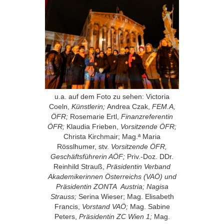
u.a. auf dem Foto zu sehen: Victoria
Coeln,
Künstlerin;
Andrea Czak,
FEM.A,
ÖFR;
Rosemarie Ertl,
Finanzreferentin
ÖFR;
Klaudia Frieben,
Vorsitzende ÖFR;
Christa Kirchmair; Mag.ª Maria
Rösslhumer, stv.
Vorsitzende ÖFR,
Geschäftsführerin AÖF;
Priv.-Doz. DDr.
Reinhild Strauß,
Präsidentin Verband
Akademikerinnen Österreichs (VAÖ) und
Präsidentin ZONTA Austria; Nagisa
Strauss;
Serina Wieser; Mag. Elisabeth
Francis,
Vorstand VAÖ;
Mag. Sabine
Peters,
Präsidentin ZC Wien 1;
Mag.