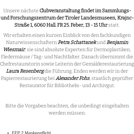
Unsere nächste
Clubveranstaltung findet im Sammlungs-
und Forschungszentrum der Tiroler Landesmuseen, Krajnc-
Straße 1, 6060 Hall. FR 25. Feber, 13 - 15 Uhr
statt.
Wir erhalten einen kurzen Einblick von den fachkundigen
Naturwissenschaftern
Petra Schattanek
und
Benjamin
Wiesmair
, sie sind absolute Experten für Dermoplastiken,
Fledermäuse / Tag- und Nachtfalter. Danach übernimmt die
Chefrestauratorin sowie Leiterin der Gemälderestaurierung
Laura Resenberg
die Führung. Enden werden wir in der
Papierrestaurierung bei
Alexander Fohs
, staatlich geprüfter
Restaurator für Bibliotheks- und Archivgut.
Bitte die Vorgaben beachten, die unbedingt eingehalten
werden müssen:
FFP 2 Maskenpflicht