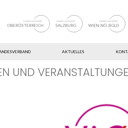
Landesverband
Landesverband
Landesverband
OBERÖSTERREICH
SALZBURG
WIEN, NÖ, BGLD
LANDESVERBAND
AKTUELLES
KONT
TEN UND VERANSTALTUNGE