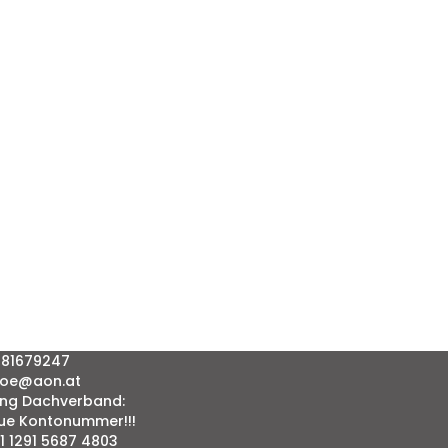
81 81679247
vaoe@aon.at
ng Dachverband:
ue Kontonummer!!!
1 1291 5687 4803