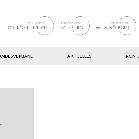
Landesverband
Landesverband
Landesverband
OBERÖSTERREICH
SALZBURG
WIEN, NÖ, BGLD
LANDESVERBAND
AKTUELLES
KONT