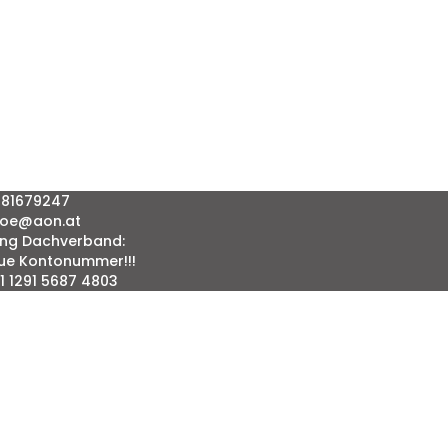
81 81679247
vaoe@aon.at
ng Dachverband:
ue Kontonummer!!!
1 1291 5687 4803